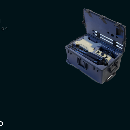
l
o en
o