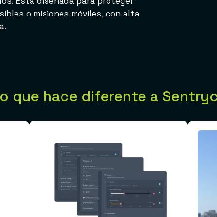
dos. Está diseñada para proteger
sibles o misiones móviles, con alta
a.
o que hace diferente a Sentry