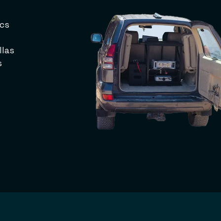
ycs
llas
s