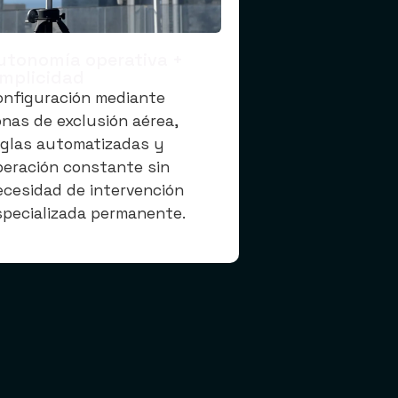
utonomía operativa +
implicidad
onfiguración mediante
onas de exclusión aérea,
eglas automatizadas y
peración constante sin
ecesidad de intervención
specializada permanente.