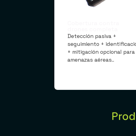
Cobertura contra
drones completa
Detección pasiva +
seguimiento + identificaci
+ mitigación opcional para
amenazas aéreas..
Prod