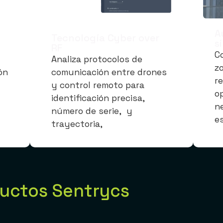
A
Tecnología Cyber over
s
RF
C
Analiza protocolos de
z
ón
comunicación entre drones
r
y control remoto para
o
identificación precisa,
n
número de serie, y
e
trayectoria,
uctos Sentrycs