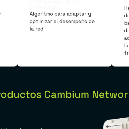
Inteligencia de red
E
integrada
H
F
Algoritmo para adaptar y
d
optimizar el desempeño de
b
la red
di
a
la
f
roductos Cambium Networ