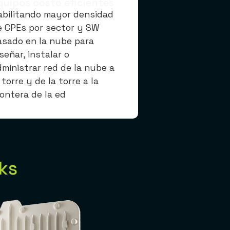
quipos costo eficientes
abilitando mayor densidad
e CPEs por sector y SW
asado en la nube para
señar, instalar o
dministrar red de la nube a
 torre y de la torre a la
rontera de la ed
ks